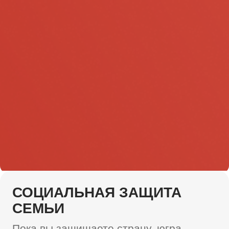
ГЕОГРАФИЯ (ГДЕ
ОФОРМИТЬСЯ?)
Мы работаем по всему округу. Выбирайте
удобный город:
Ханты-Мансийск:
Центральный хмао
военкомат служба по контракту. Здесь самое
быстрое оформление.
Сургут:
Если вам удобнее сургут военкомат
служба по контракту, мы направим вас туда.