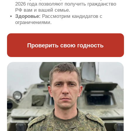
Наш контакт хмао работает
круглосуточно — звоните в любое
время
Выгодная служба по контракту на
севере ждет вас.
Связаться с оператором
ОСТАЛОСЬ 14 МЕСТ В
ЭТОМ НАБОРЕ
Служба по контракту в сургуте и Ханты-
Мансийске — это ваш шанс на 4 100 000
рублей.
Наш главный пункт отбора ханты
мансийск на военную службу по контракту