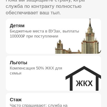
Нижневартовск:
Прямая отправка в хмао сво.
Где бы вы ни находились, вы можете
заключить контракт сургут или Ханты-
Мансийск с одинаковыми условиями. Для
жителей Сургута и района запрос сво сургут
также обрабатывается через наш центр.
Ханты-Мансийск
Сургут
Нижневартовск
Выбрать пункт отбора