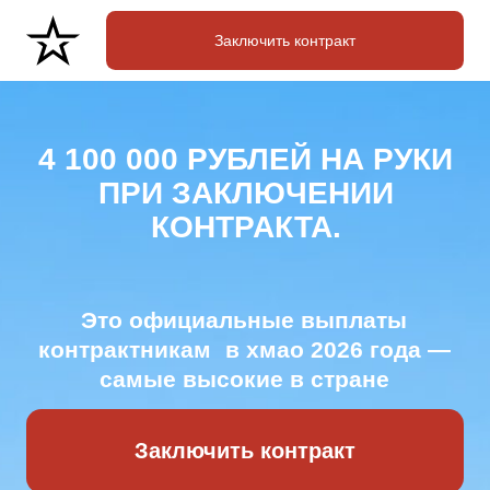
Заключить контракт
4 100 000 РУБЛЕЙ НА РУКИ
ПРИ ЗАКЛЮЧЕНИИ
КОНТРАКТА.
Это официальные выплаты
контрактникам в хмао 2026 года —
самые высокие в стране
Заключить контракт
Ваши условия на старте:
Если вы сравниваете, сколько стоит служба
по контракту в россии, то Югра —
безусловный лидер по финансам.