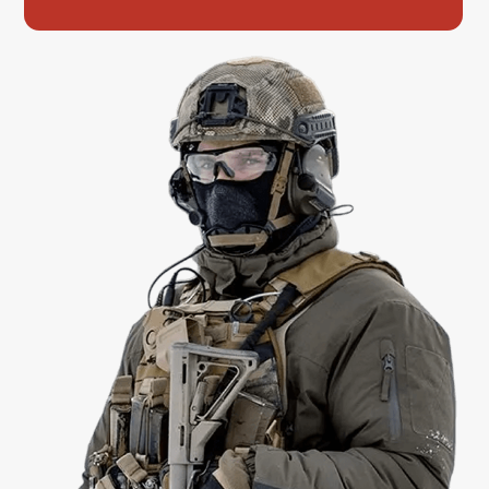
военную службу берет все расходы на
себя
Покупаем билеты (ЖД/Авиа) от вашего дома
Встречаем, заселяем в гостиницу, кормим
Помогаем оформить контракт югра на сво за 24
часа
Даже если вы из другого региона, служба по
контракту в ханты мансийске доступна для
каждого — просто приезжайте
Заказать бесплатный билет
ВАКАНСИИ (КЕМ