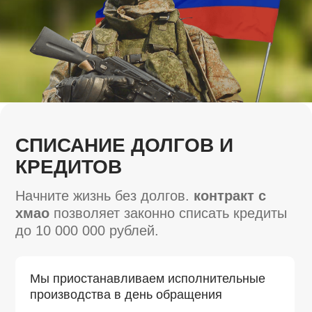
Мы приостанавливаем исполнительные
производства в день обращения
Оформляем
контракт на военную
службу рф,
который дает полный
иммунитет от коллекторов
Ваша
служба по контракту хмао
—
это гарантия финансовой свободы
для вас и вашей семьи
Узнать, спишут ли мои долги