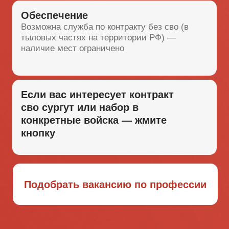
Получить полный список льгот
ТРЕБОВАНИЯ К
ДОБРОВОЛЬЦАМ
Минимальная бюрократия. добровольцы
хмао оформляются по упрощенной схеме
Возраст:
18–60 лет.
Документы:
Паспорт и военный билет.
Иностранцам:
контракт на сво хмао условия
2026 года позволяют получить гражданство
РФ вам и вашей семье.
Здоровье:
Рассмотрим кандидатов с
ограничениями.
Проверить свою годность