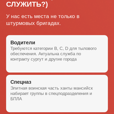
СОЦИАЛЬНАЯ ЗАЩИТА
СЕМЬИ
Пока вы защищаете страну, югра
служба по контракту полностью
обеспечивает ваш тыл.
Детям
Бюджетные места в ВУЗах, выплаты
100000₽ при поступлении
Льготы
Компенсация 50% ЖКХ для
семьи
Стаж
Часто спрашивают: служба на
севере год за сколько? Ответ:
один год за три