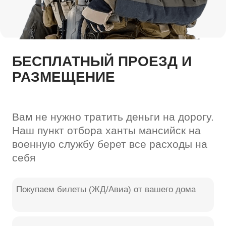
СЛУЖИТЬ?)
У нас есть места не только в
штурмовых бригадах.
Водители
Требуются категории B, C, D для тылового
обеспечения. Актуальна служба по
контракту сургут и другие города
Спецназ
Элитная воинская часть ханты мансийск
набирает группы в спецподразделения и
БПЛА
Обеспечение
Возможна служба по контракту без сво (в
тыловых частях на территории РФ) —
наличие мест ограничено